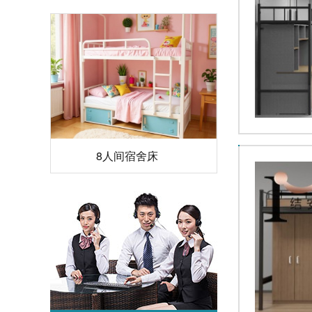
8人间宿舍床