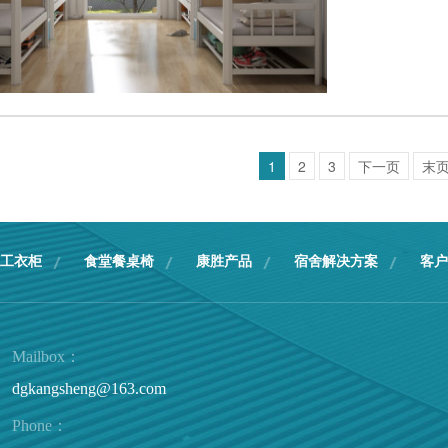
1
2
3
下一页
末
工衣柜
食堂餐桌椅
康胜产品
宿舍解决方案
客户
Mailbox：
dgkangsheng@163.com
Phone：