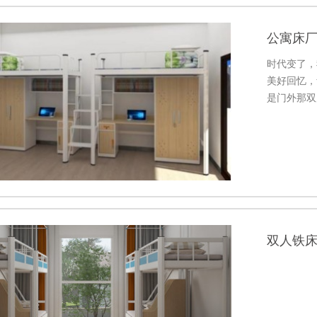
公寓床
时代变了，
美好回忆，
是门外那双
我们依然经
双人铁