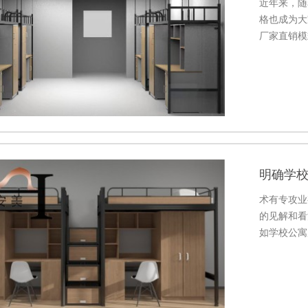
近年来，随
格也成为大
厂家直销模
贴心的服务
明确学
术有专攻业
的见解和看
如学校公寓
结构较简单