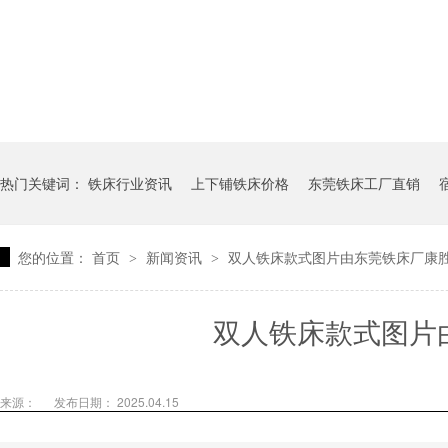
热门关键词：
铁床行业资讯
上下铺铁床价格
东莞铁床工厂直销
您的位置：
首页
新闻资讯
双人铁床款式图片由东莞铁床厂康
>
>
双人铁床款式图片
来源：
发布日期： 2025.04.15