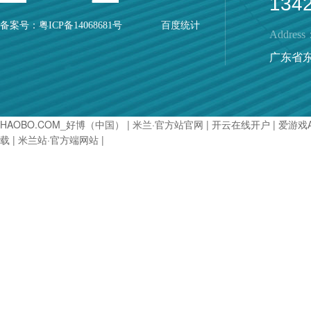
134
备案号：
粤ICP备14068681号
百度统计
Address
广东省
HAOBO.COM_好博（中国）
|
米兰·官方站官网
|
开云在线开户
|
爱游戏
载
|
米兰站·官方端网站
|