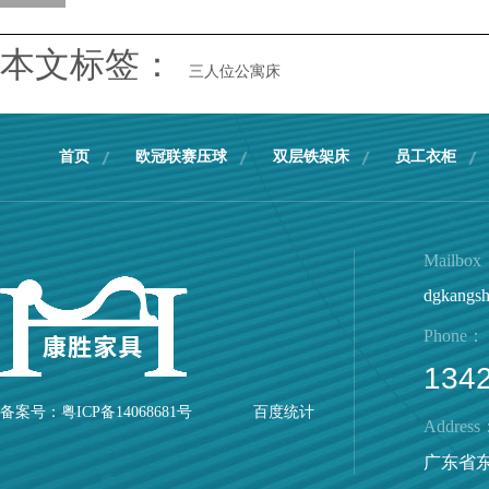
本文标签：
三人位公寓床
首页
欧冠联赛压球
双层铁架床
员工衣柜
Mailbo
dgkangs
Phone：
134
备案号：
粤ICP备14068681号
百度统计
Address
广东省