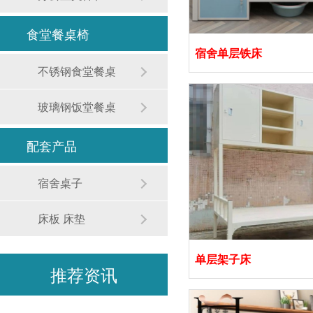
食堂餐桌椅
宿舍单层铁床
不锈钢食堂餐桌
玻璃钢饭堂餐桌
配套产品
宿舍桌子
床板 床垫
单层架子床
推荐资讯