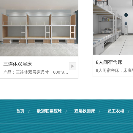
8人间宿舍床
三连体双层床
8人间宿舍床，床底
产品：三连体双层床尺寸：600*980*1700MM
首页
欧冠联赛压球
双层铁架床
员工衣柜