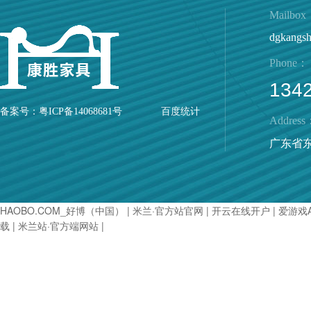
Mailbo
dgkangs
Phone：
134
备案号：
粤ICP备14068681号
百度统计
Address
广东省
HAOBO.COM_好博（中国）
|
米兰·官方站官网
|
开云在线开户
|
爱游戏
载
|
米兰站·官方端网站
|