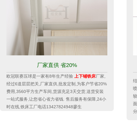
厂家直供 省20%
欧冠联赛压球是一家有8年生产经验
上下铺铁床
厂家,
结
经过6道层层把关,厂家直供,批发定制,为客户节省20%
喷
费用,3560平方生产车间,货源充足3天交货,送货安装
较
一站式服务,让您省心省力省钱. 售后服务有保障,24小
面
时在线,铁床工厂电话13427824948廖生
分