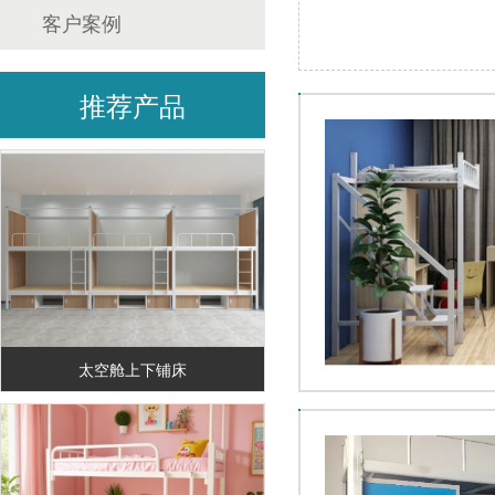
客户案例
推荐产品
太空舱上下铺床