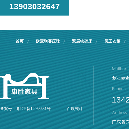
13903032647
首页
欧冠联赛压球
双层铁架床
员工衣柜
Mailbo
dgkangs
Phone：
134
备案号：
粤ICP备14068681号
百度统计
Address
广东省