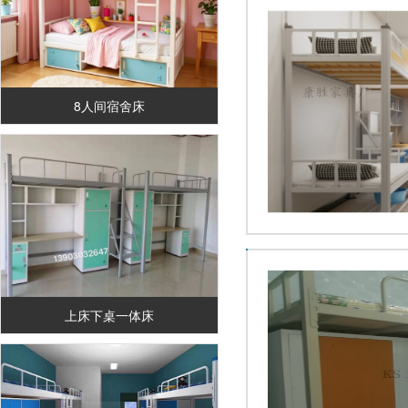
8人间宿舍床
上床下桌一体床