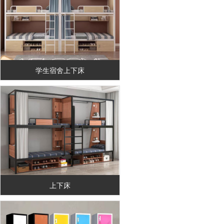
学生宿舍上下床
上下床