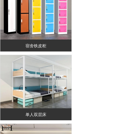
宿舍铁皮柜
单人双层床