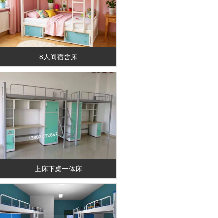
8人间宿舍床
上床下桌一体床