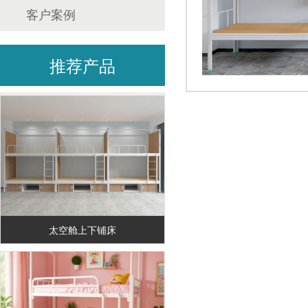
客户案例
推荐产品
太空舱上下铺床