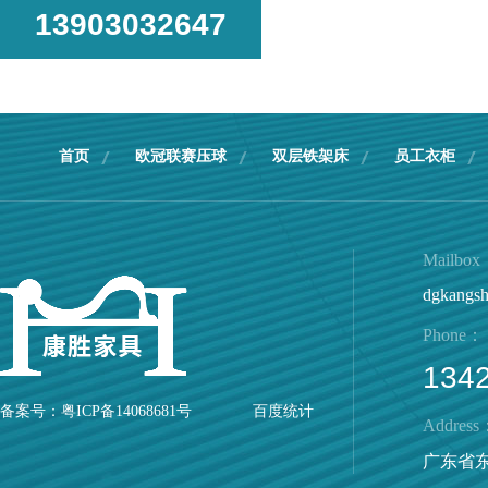
13903032647
首页
欧冠联赛压球
双层铁架床
员工衣柜
Mailbo
dgkangs
Phone：
134
备案号：
粤ICP备14068681号
百度统计
Address
广东省