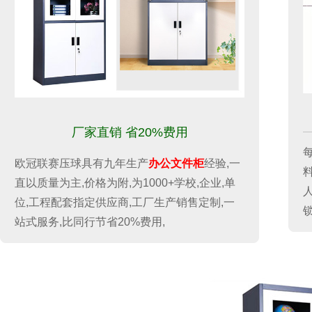
厂家直销 省20%费用
欧冠联赛压球具有九年生产
办公文件柜
经验,一
直以质量为主,价格为附,为1000+学校,企业,单
位,工程配套指定供应商,工厂生产销售定制,一
站式服务,比同行节省20%费用,