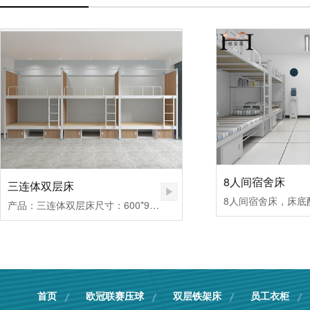
8人间宿舍床
三连体双层床
8人间宿舍床，床底
产品：三连体双层床尺寸：600*980*1700MM
首页
欧冠联赛压球
双层铁架床
员工衣柜