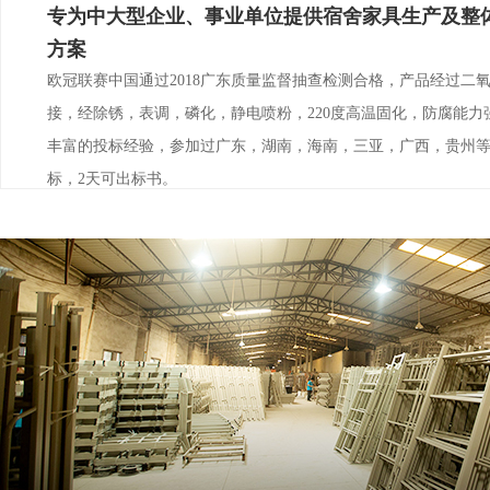
专为中大型企业、事业单位提供宿舍家具生产及整
方案
欧冠联赛中国通过2018广东质量监督抽查检测合格，产品经过二
接，经除锈，表调，磷化，静电喷粉，220度高温固化，防腐能力
丰富的投标经验，参加过广东，湖南，海南，三亚，广西，贵州
标，2天可出标书。