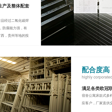
生产及整体配套
产品经过二氧化碳焊
化，防腐能力强，有
广西，贵州等地的投
配合度高
highly corporate
满足各类欧冠
宿舍公寓床款式多
应客户，厂家直供