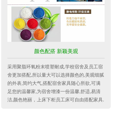
颜色配搭 新颖美观
采用聚脂环氧粉末喷塑
耐成,学校宿舍及员工宿
舍更加搭配,所以量大可以选择颜色的,美观细腻
的外表,简约大气,搭配宿舍家具随心所欲,可满
足您的温馨家,为宿舍增漆一份温馨,舒适,易清
洁,颜色艳丽，上床下柜员工床可自由搭配家具.