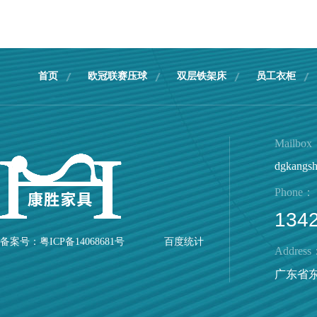
首页
欧冠联赛压球
双层铁架床
员工衣柜
Mailbo
dgkangs
Phone：
134
备案号：
粤ICP备14068681号
百度统计
Address
广东省