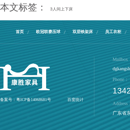
本文标签：
3人间上下床
首页
欧冠联赛压球
双层铁架床
员工衣柜
Mailbo
dgkangs
Phone：
134
备案号：
粤ICP备14068681号
百度统计
Address
广东省