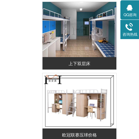
QQ咨询
咨询热线
上下双层床
欧冠联赛压球价格