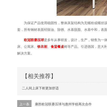
为保证产品使用稳固性，整体床架结构为无螺栓或螺丝设
套，所有钢材表面经除油、除锈、水基脱脂、水基中和，表
欧冠联赛压球
是多年从事研发，设计，生产，销售为一
床、公寓床、
铁衣柜
、
食堂餐桌
椅等产品。引进德国，意大
解决方案。
【相关推荐】
二人间上床下柜更加舒适
上一条
康胜欧冠联赛压球与惠州学校再次合作