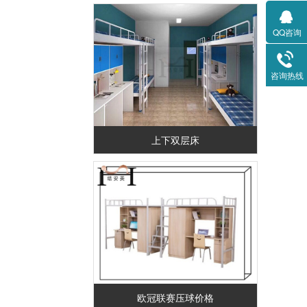
QQ咨询
咨询热线
上下双层床
欧冠联赛压球价格