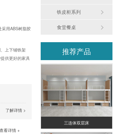
铁皮柜系列
食堂餐桌
采用ABS树脂胶
推荐产品
制、上下铺铁架
户提供更好的家具
了解详情 >
三连体双层床
查看详情 +