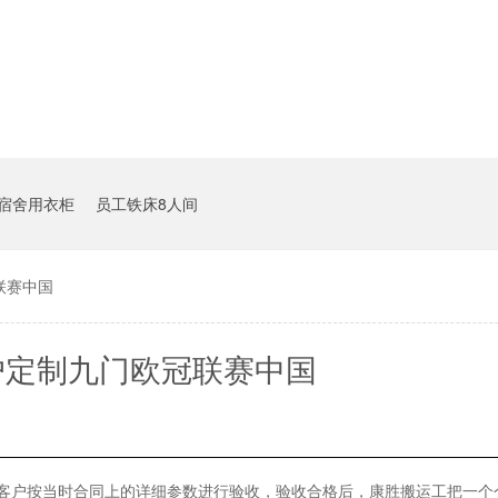
宿舍用衣柜
员工铁床8人间
联赛中国
户定制九门欧冠联赛中国
客户按当时合同上的详细参数进行验收，验收合格后，康胜搬运工把一个个柜