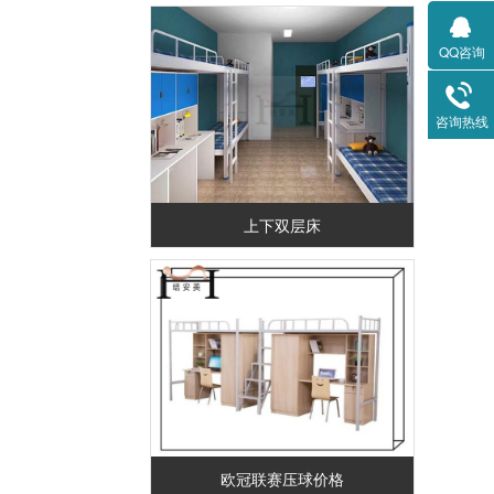
QQ咨询
咨询热线
上下双层床
欧冠联赛压球价格